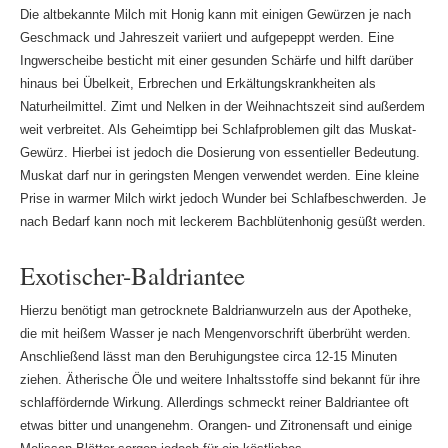
Die altbekannte Milch mit Honig kann mit einigen Gewürzen je nach
Geschmack und Jahreszeit variiert und aufgepeppt werden. Eine
Ingwerscheibe besticht mit einer gesunden Schärfe und hilft darüber
hinaus bei Übelkeit, Erbrechen und Erkältungskrankheiten als
Naturheilmittel. Zimt und Nelken in der Weihnachtszeit sind außerdem
weit verbreitet. Als Geheimtipp bei Schlafproblemen gilt das Muskat-
Gewürz. Hierbei ist jedoch die Dosierung von essentieller Bedeutung.
Muskat darf nur in geringsten Mengen verwendet werden. Eine kleine
Prise in warmer Milch wirkt jedoch Wunder bei Schlafbeschwerden. Je
nach Bedarf kann noch mit leckerem Bachblütenhonig gesüßt werden.
Exotischer-Baldriantee
Hierzu benötigt man getrocknete Baldrianwurzeln aus der Apotheke,
die mit heißem Wasser je nach Mengenvorschrift überbrüht werden.
Anschließend lässt man den Beruhigungstee circa 12-15 Minuten
ziehen. Ätherische Öle und weitere Inhaltsstoffe sind bekannt für ihre
schlaffördernde Wirkung. Allerdings schmeckt reiner Baldriantee oft
etwas bitter und unangenehm. Orangen- und Zitronensaft und einige